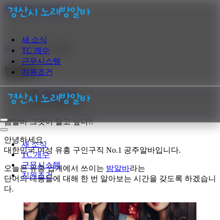
콘텐츠로 건너뛰기
새 소식
Home
»
새 소식
»
밤알바
TC 개수
근무시스템
밤알바
지원조건
기준
gbgsmusic
2024년 08월 27일
밤알바 그것이 알고 싶다!!
내
비
내
안녕하세요.
게
비
새 소식
대한민국 여성 유흥 구인구직 No.1 공주알바입니다.
이
게
TC 개수
션
이
근무시스템
오늘은 유흥 업계에서 쓰이는
밤알바
라는
메
션
지원조건
뉴
메
단어의 내용들에 대해 한 번 알아보는 시간을 갖도록 하겠습니
뉴
다.