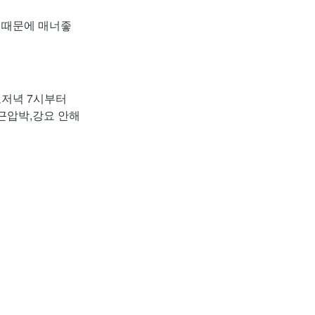
 때문에 매너좋
요저녁 7시부터
근압박,강요 안해