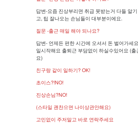
답변-요즘 진상부리면 취급 못받는거 다들 알기
고, 팁 잘나오는 손님들이 대부분이에요.
질문 -출근 매일 해야 되나요?
답변- 언제든 편한 시간에 오셔서 돈 벌어가세
일시작해요 출퇴근 부담없이 하실수있어요 (출
요)
친구랑 같이 일하기? OK!
초이스?!NO!
진상손님?NO!
(스타일 괜찬으면 나이상관안해요)
고민없이 주저말고 바로 연락주세요
경산시 노래방알바