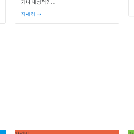
거나 내성적인…
자세히 →
가성비
만