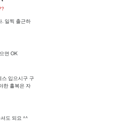
??
다. 일찍 출근하
으면 OK
드레스 입으시구 구
야한 홀복은 자
셔도 되요 ^^