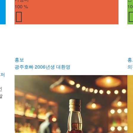
100
%
10
홍보
홍
광주호빠 2006년생 대환영
의
먼저
인
알