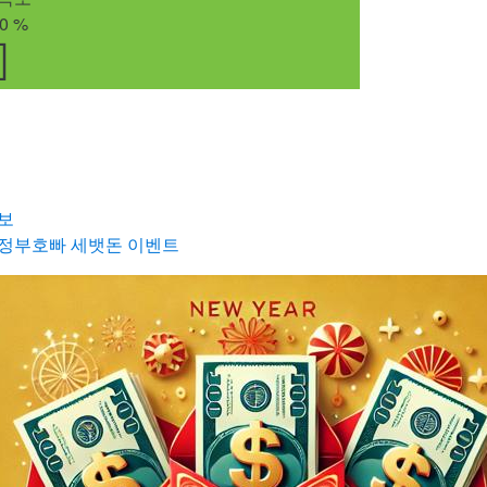
0
%
보
정부호빠 세뱃돈 이벤트