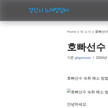
콘
텐
츠
Home
»
새 소식
»
호빠선수 
로
건
호빠선수 
너
뛰
기준
gbgsmusic
2024년
기
호빠선수 숙취 해소 방
안녕하세요.