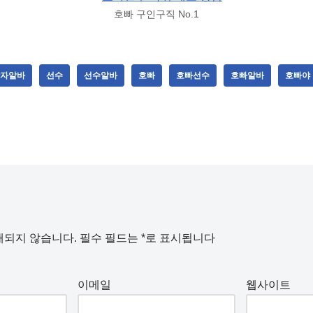
호빠 구인구직 No.1
자알바
선수
선수알바
호빠
호빠선수
호빠알바
호빠야
개되지 않습니다.
필수 필드는
*
로 표시됩니다
이메일
웹사이트