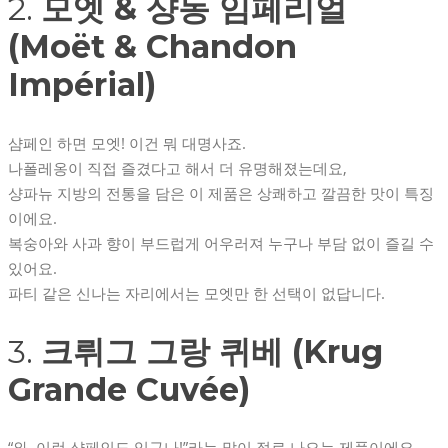
2.
모엣 & 샹동 임페리얼
(Moët & Chandon
Impérial)
샴페인 하면 모엣! 이건 뭐 대명사죠.
나폴레옹이 직접 즐겼다고 해서 더 유명해졌는데요,
샹파뉴 지방의 전통을 담은 이 제품은 상쾌하고 깔끔한 맛이 특징
이에요.
복숭아와 사과 향이 부드럽게 어우러져 누구나 부담 없이 즐길 수
있어요.
파티 같은 신나는 자리에서는 모엣만 한 선택이 없답니다.
3.
크뤼그 그랑 퀴베 (Krug
Grande Cuvée)
“와, 이런 샴페인도 있구나!”라는 말이 절로 나오는 제품이에요.